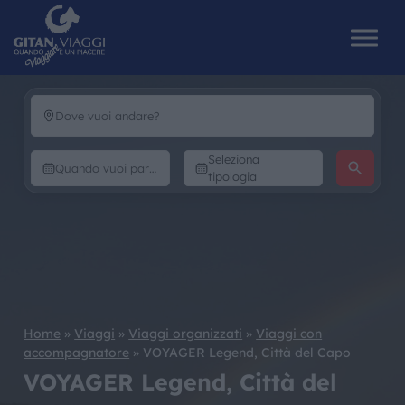
HOME
Seleziona
tipologia
CHI SIAMO
I NOSTRI VIAGGI
CATALOGHI
Home
»
Viaggi
»
Viaggi organizzati
»
Viaggi con
IL MONDO GITAN
accompagnatore
»
VOYAGER Legend, Città del Capo
VOYAGER Legend, Città del
CONTATTI