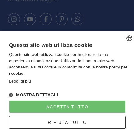
Gitan viaggi
NOTE LEGALI
-
PRIVACY
- DIRETTIVA UE 2015/2032
Questo sito web utilizza cookie
P.I. E C.F. 01922670227 - CAPITALE SOCIALE I.V. 10.000 EURO
Sito creato da
Etinet
Questo sito web utilizza i cookie per migliorare la tua
ITALIAN
esperienza di navigazione. Utilizzando il nostro sito web
ITALIAN
acconsenti a tutti i cookie in conformità con la nostra policy per
i cookie.
Leggi di più
MOSTRA DETTAGLI
ACCETTA TUTTO
RIFIUTA TUTTO