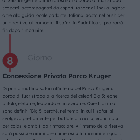
di Shishangeni e primo fotosafari a bordo di fuoristrada
scoperti, accompagnati da esperti ranger di lingua inglese
oltre alla guida locale parlante italiano. Sosta nel bush per
un aperitivo al tramonto: il safari in Sudafrica si protrarrà
fin dopo l’imbrunire.
Giorno
Concessione Privata Parco Kruger
Di primo mattino safari all’interno del Parco Kruger a
bordo di fuoristrada alla ricerca dei celebri Big 5: leone,
bufalo, elefante, leopardo e rinoceronte. Questi animali
sono definiti ‘Big 5’ perché, nei tempi in cui il safari si
svolgeva prettamente per battute di caccia, erano i più
pericolosi e ambiti da rintracciare. All’interno della riserva
sarà possibile ammirare numerosi altri mammiferi quali: