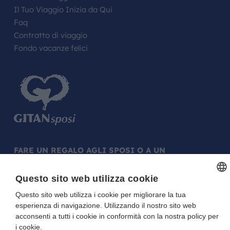
Il Tuo Viaggio Inizia da Qui
Faq
Contratto di viaggio
Fondo vacanze felici
FARE UN REGALO AGLI SPOSI O A UN
FESTEGGIATO?
Questo sito web utilizza cookie
La tua Lista in Viaggio…
Questo sito web utilizza i cookie per migliorare la tua
ITALIAN
esperienza di navigazione. Utilizzando il nostro sito web
ITALIAN
acconsenti a tutti i cookie in conformità con la nostra policy per
i cookie.