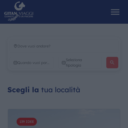
HOME
Seleziona
CHI SIAMO
tipologia
I NOSTRI VIAGGI
Scegli la
tua località
CATALOGHI
IL MONDO GITAN
139 IDEE
CONTATTI