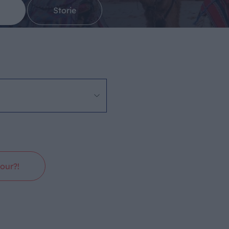
Storie
our?!