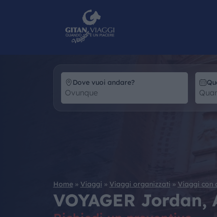
Dove vuoi andare?
Qu
Home
»
Viaggi
»
Viaggi organizzati
»
Viaggi con
VOYAGER Jordan,