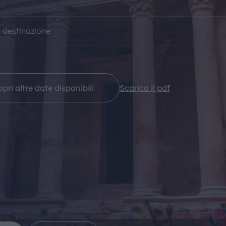
IL MONDO GITAN
a destinazione
CONTATTI
pri altre date disponibili
Scarica il pdf