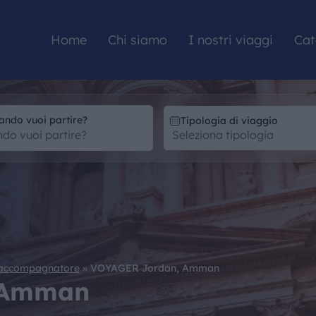
Home
Chi siamo
I nostri viaggi
Cat
ando vuoi partire?
Tipologia di viaggio
HOME
CHI SIAMO
I NOSTRI VIAGGI
 accompagnatore
»
VOYAGER Jordan, Amman
CATALOGHI
 Amman