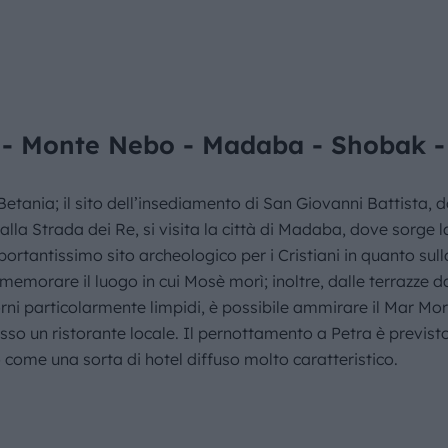
- Monte Nebo - Madaba - Shobak -
 Betania; il sito dell’insediamento di San Giovanni Battista,
alla Strada dei Re, si visita la città di Madaba, dove sorge 
rtantissimo sito archeologico per i Cristiani in quanto sulla
emorare il luogo in cui Mosè morì; inoltre, dalle terrazze d
ni particolarmente limpidi, è possibile ammirare il Mar Morto
so un ristorante locale. Il pernottamento a Petra è previsto i
 come una sorta di hotel diffuso molto caratteristico.