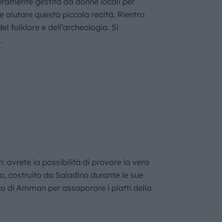
teramente gestita da donne locali per
e aiutare questa piccola realtà. Rientro
l folklore e dell’archeologia. Si
.
h: avrete la possibilità di provare la vera
olo, costruito da Saladino durante le sue
tro di Amman per assaporare i piatti della