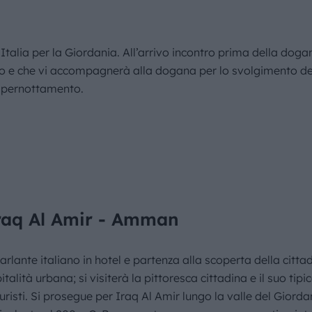
l’Italia per la Giordania. All’arrivo incontro prima della do
uto e che vi accompagnerà alla dogana per lo svolgimento de
e pernottamento.
raq Al Amir - Amman
arlante italiano in hotel e partenza alla scoperta della citt
talità urbana; si visiterà la pittoresca cittadina e il suo t
isti. Si prosegue per Iraq Al Amir lungo la valle del Giordan