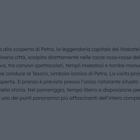
alla scoperta di Petra, la leggendaria capitale dei Nabatei
aria città, scolpita direttamente nelle rocce rosa-rosse de
va, tra canyon spettacolari, templi maestosi e tombe monum
he conduce al Tesoro, simbolo iconico di Petra. La visita pro
rta. Il pranzo è previsto presso l’unico ristorante situato a
lla storia. Nel pomeriggio, tempo libero a disposizione per e
, uno dei punti panoramici più affascinanti dell’intero compl