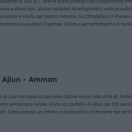
risalente al 200 a.C. Breve sosta presso una cooperativa in
oro e dove con i propri acquisti di artigianato sarà possibil
locale e visita del teatro romano, la Cittadella e il Museo de
l’animato souq della Capitale. Cena e pernottamento in hotel
 Ajlun - Amman
 di una famiglia locale sulle colline vicino alla città di Jeras
sto semplice e rurale. Visita al castello di Ajlun del XII sec
ati. Cena presso un ottimo e folcloristico ristorante nel cen