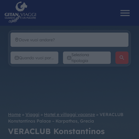
HOME
Seleziona
tipologia
CHI SIAMO
I NOSTRI VIAGGI
CATALOGHI
Home
»
Viaggi
»
Hotel e villaggi vacanze
»
VERACLUB
IL MONDO GITAN
Konstantinos Palace – Karpathos, Grecia
VERACLUB Konstantinos
CONTATTI