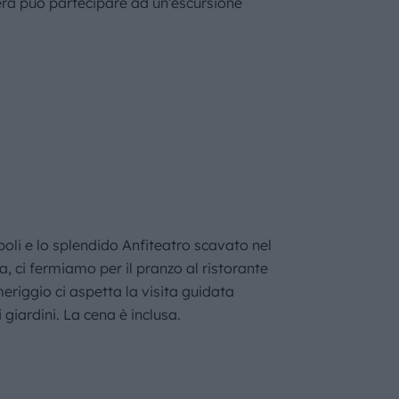
dera può partecipare ad un’escursione
poli e lo splendido Anfiteatro scavato nel
la, ci fermiamo per il pranzo al ristorante
eriggio ci aspetta la visita guidata
giardini. La cena è inclusa.