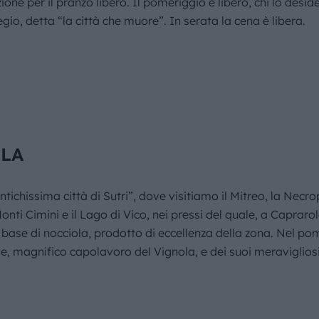
ne per il pranzo libero. Il pomeriggio è libero, chi lo desi
gio, detta “la città che muore”. In serata la cena è libera.
OLA
tichissima città di Sutri”, dove visitiamo il Mitreo, la Necro
onti Cimini e il Lago di Vico, nei pressi del quale, a Capraro
 base di nocciola, prodotto di eccellenza della zona. Nel pom
, magnifico capolavoro del Vignola, e dei suoi meravigliosi 