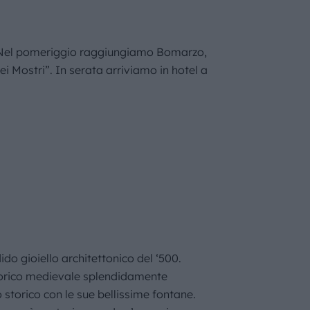
ro. Nel pomeriggio raggiungiamo Bomarzo,
i Mostri”. In serata arriviamo in hotel a
o gioiello architettonico del ‘500.
storico medievale splendidamente
o storico con le sue bellissime fontane.