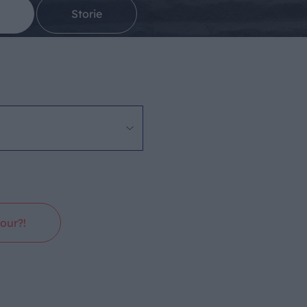
Storie
our?!