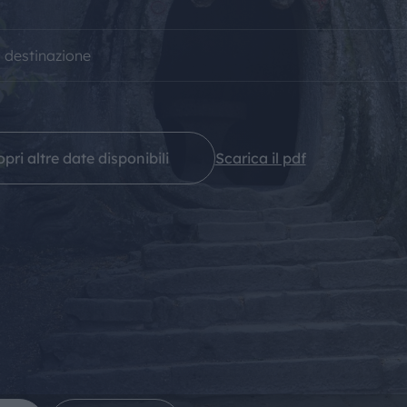
IL MONDO GITAN
a destinazione
CONTATTI
pri altre date disponibili
Scarica il pdf