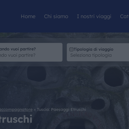
Home
Chi siamo
I nostri viaggi
Cat
ando vuoi partire?
Tipologia di viaggio
HOME
CHI SIAMO
I NOSTRI VIAGGI
 accompagnatore
»
Tuscia: Paesaggi Etruschi
CATALOGHI
truschi