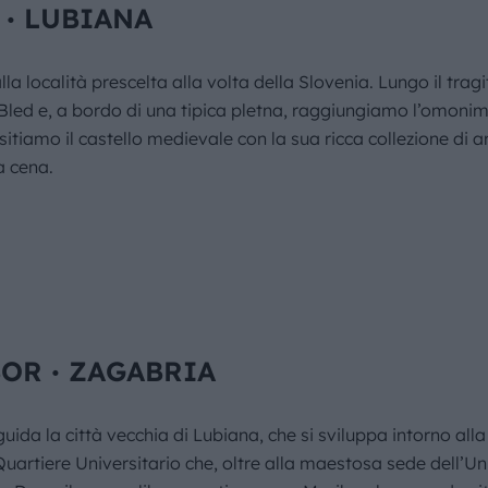
 ∙ LUBIANA
a località prescelta alla volta della Slovenia. Lungo il tragit
 Bled e, a bordo di una tipica pletna, raggiungiamo l’omonima
visitiamo il castello medievale con la sua ricca collezione di
a cena.
OR ∙ ZAGABRIA
uida la città vecchia di Lubiana, che si sviluppa intorno alla
l Quartiere Universitario che, oltre alla maestosa sede dell’U