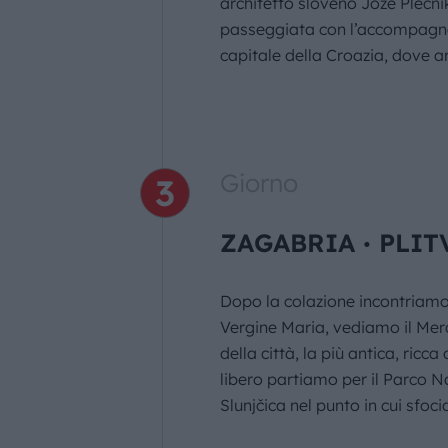
architetto sloveno Jože Plečni
passeggiata con l’accompagnat
capitale della Croazia, dove a
Giorno
ZAGABRIA ∙ PLIT
Dopo la colazione incontriamo 
Vergine Maria, vediamo il Merca
della città, la più antica, ricc
libero partiamo per il Parco Na
Slunjčica nel punto in cui sfo