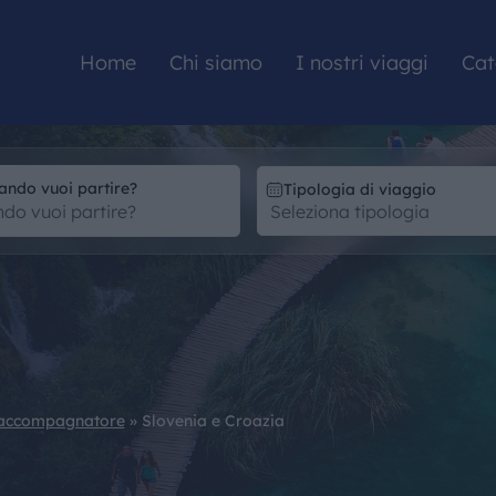
Home
Chi siamo
I nostri viaggi
Cat
ando vuoi partire?
Tipologia di viaggio
HOME
CHI SIAMO
I NOSTRI VIAGGI
 accompagnatore
»
Slovenia e Croazia
CATALOGHI