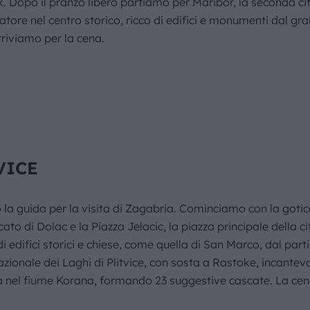
k. Dopo il pranzo libero partiamo per Maribor, la seconda c
ore nel centro storico, ricco di edifici e monumenti dal g
rriviamo per la cena.
VICE
la guida per la visita di Zagabria. Cominciamo con la gotic
to di Dolac e la Piazza Jelacic, la piazza principale della ci
a di edifici storici e chiese, come quella di San Marco, dal par
zionale dei Laghi di Plitvice, con sosta a Rastoke, incantevo
cia nel fiume Korana, formando 23 suggestive cascate. La cena