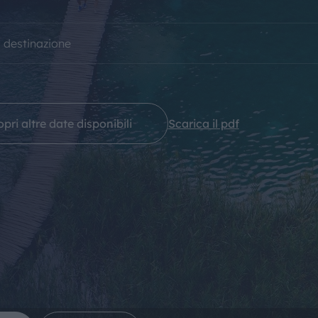
IL MONDO GITAN
a destinazione
CONTATTI
pri altre date disponibili
Scarica il pdf