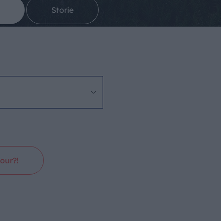
Storie
our?!