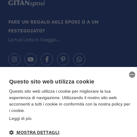
FARE UN REGALO AGLI SPOSI O A UN
FESTEGGIATO?
La tua Lista in Viaggio…
Questo sito web utilizza cookie
Gitan viaggi
NOTE LEGALI
-
PRIVACY
- DIRETTIVA UE 2015/2032
P.I. E C.F. 01922670227 - CAPITALE SOCIALE I.V. 10.000 EURO
Questo sito web utilizza i cookie per migliorare la tua
ITALIAN
Sito creato da
Etinet
esperienza di navigazione. Utilizzando il nostro sito web
ITALIAN
acconsenti a tutti i cookie in conformità con la nostra policy per
i cookie.
Leggi di più
MOSTRA DETTAGLI