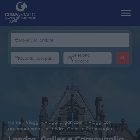
HOME
Seleziona
tipologia
CHI SIAMO
I NOSTRI VIAGGI
CATALOGHI
IL MONDO GITAN
Home
»
Viaggi
»
Viaggi organizzati
»
Viaggi con
accompagnatore
»
Londra, Galles e Cornovaglia
CONTATTI
Londra, Galles e Cornovaglia