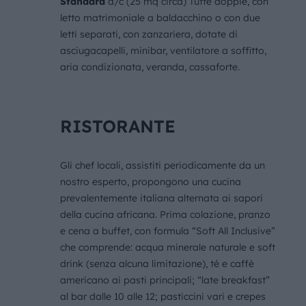
Standard
a/c (25 mq circa) Tutte doppie, con
letto matrimoniale a baldacchino o con due
letti separati, con zanzariera, dotate di
asciugacapelli, minibar, ventilatore a soffitto,
aria condizionata, veranda, cassaforte.
RISTORANTE
Gli chef locali, assistiti periodicamente da un
nostro esperto, propongono una cucina
prevalentemente italiana alternata ai sapori
della cucina africana. Prima colazione, pranzo
e cena a buffet, con formula “Soft All Inclusive”
che comprende: acqua minerale naturale e soft
drink (senza alcuna limitazione), té e caffè
americano ai pasti principali; “late breakfast”
al bar dalle 10 alle 12; pasticcini vari e crepes