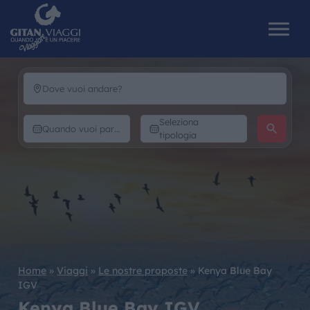
HOME
Seleziona
tipologia
CHI SIAMO
I NOSTRI VIAGGI
CATALOGHI
IL MONDO GITAN
Home
»
Viaggi
»
Le nostre proposte
»
Kenya Blue Bay
IGV
CONTATTI
Kenya Blue Bay IGV