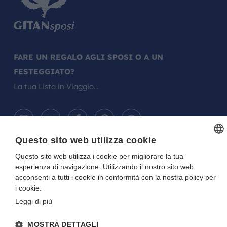
FARE UN REGALO AGLI SPOSI O A UN
FESTEGGIATO?
La tua Lista in Viaggio…
Questo sito web utilizza cookie
Questo sito web utilizza i cookie per migliorare la tua
ITALIAN
Gitan viaggi
NOTE LEGALI
-
PRIVACY
- DIRETTIVA UE 2015/2032
esperienza di navigazione. Utilizzando il nostro sito web
P.I. E C.F. 01922670227 - CAPITALE SOCIALE I.V. 10.000 EURO
ITALIAN
Sito creato da
Etinet
acconsenti a tutti i cookie in conformità con la nostra policy per
i cookie.
Leggi di più
MOSTRA DETTAGLI