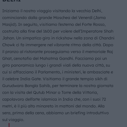
Iniziamo il nostro viaggio visitando la vecchia Delhi,
cominciando dalla grande Moschea del Venerdì (Jama
Masjid). In seguito, visitiamo l’esterno del Forte Rosso,
costruito alla fine del 1600 per volere dell’Imperatore Shah
Jahan. Un simpatico giro in rickshaw nella zona di Chandni
Chowk ci fa immergere nel vibrante ritmo della città. Dopo
il pranzo al ristorante proseguiamo verso il memoriale Raj
Ghat, cenotafio del Mahatma Gandhi. Facciamo poi un
giro panoramico lungo i grandi viali della nuova città, su
cui si affacciano il Parlamento, i ministeri, le ambasciate e
il celebre India Gate. Visitiamo il grande tempio sikh di
Gurudwara Bangla Sahib, per terminare la nostra giornata
con la visita del Qutub Minar o Torre della Vittoria,
capolavoro dell’arte islamica in India che, con i suoi 72
metri, è il più alto minareto in mattoni del mondo. Alla
sera, prima della cena, abbiamo un briefing introduttivo
sul viaggio.