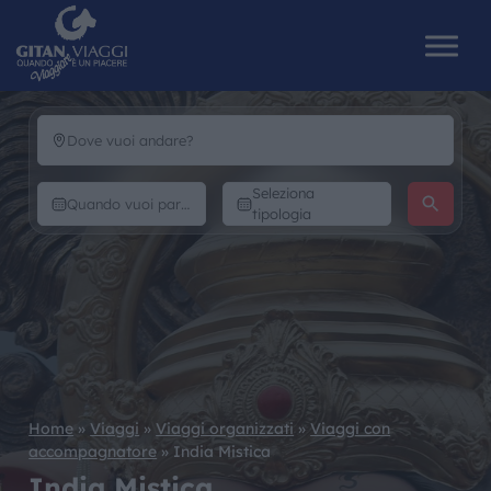
HOME
Seleziona
tipologia
CHI SIAMO
I NOSTRI VIAGGI
CATALOGHI
IL MONDO GITAN
Home
»
Viaggi
»
Viaggi organizzati
»
Viaggi con
accompagnatore
»
India Mistica
CONTATTI
India Mistica