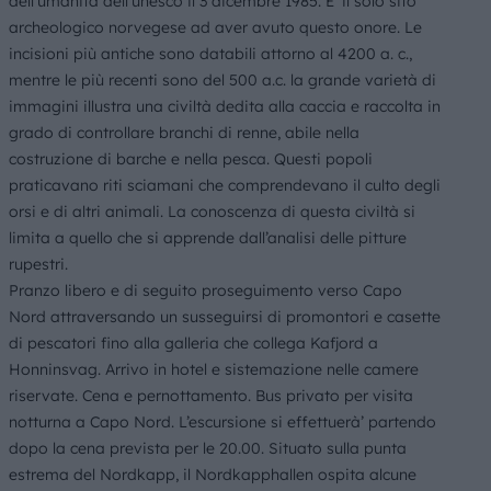
dell’umanità dell’unesco il 3 dicembre 1985. E’ il solo sito
archeologico norvegese ad aver avuto questo onore. Le
incisioni più antiche sono databili attorno al 4200 a. c.,
mentre le più recenti sono del 500 a.c. la grande varietà di
immagini illustra una civiltà dedita alla caccia e raccolta in
grado di controllare branchi di renne, abile nella
costruzione di barche e nella pesca. Questi popoli
praticavano riti sciamani che comprendevano il culto degli
orsi e di altri animali. La conoscenza di questa civiltà si
limita a quello che si apprende dall’analisi delle pitture
rupestri.
Pranzo libero e di seguito proseguimento verso Capo
Nord attraversando un susseguirsi di promontori e casette
di pescatori fino alla galleria che collega Kafjord a
Honninsvag. Arrivo in hotel e sistemazione nelle camere
riservate. Cena e pernottamento. Bus privato per visita
notturna a Capo Nord. L’escursione si effettuerà’ partendo
dopo la cena prevista per le 20.00. Situato sulla punta
estrema del Nordkapp, il Nordkapphallen ospita alcune