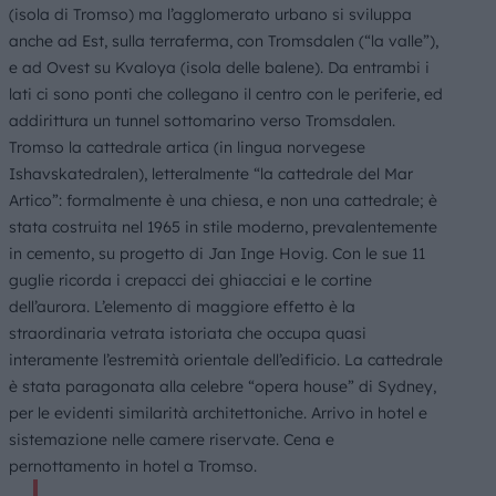
(isola di Tromso) ma l’agglomerato urbano si sviluppa
anche ad Est, sulla terraferma, con Tromsdalen (“la valle”),
e ad Ovest su Kvaloya (isola delle balene). Da entrambi i
lati ci sono ponti che collegano il centro con le periferie, ed
addirittura un tunnel sottomarino verso Tromsdalen.
Tromso la cattedrale artica (in lingua norvegese
Ishavskatedralen), letteralmente “la cattedrale del Mar
Artico”: formalmente è una chiesa, e non una cattedrale; è
stata costruita nel 1965 in stile moderno, prevalentemente
in cemento, su progetto di Jan Inge Hovig. Con le sue 11
guglie ricorda i crepacci dei ghiacciai e le cortine
dell’aurora. L’elemento di maggiore effetto è la
straordinaria vetrata istoriata che occupa quasi
interamente l’estremità orientale dell’edificio. La cattedrale
è stata paragonata alla celebre “opera house” di Sydney,
per le evidenti similarità architettoniche. Arrivo in hotel e
sistemazione nelle camere riservate. Cena e
pernottamento in hotel a Tromso.