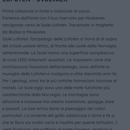
Prima colazione in hotel o colazione al sacco.
Partenza dall’hotel con il bus riservato per Moskenes
navigando verso le Isole Lofoten. Traversata in traghetto
da Bodoe a Moskenes
Isole Lofoten: l’arcipelago delle Lofoten si trova al di sopra
del circolo polare Artico, di fronte alle coste della Norvegia
settentrionale. Le Isole hanno una superficie complessiva
di circa 1250 chilometri quadrati. Le imponenti cime che
costituiscono l’ossatura dell’arcipelago, sono definite la
muraglia delle Lofoten e risalgono a oltre diecimila anni fa.
Per i geologi, sono tra le più antiche formazioni rocciose al
mondo. Le isole oggi sono una delle mete turistiche più
caratteristiche della Norvegia. Le montagne sono
altissime e scoscese ma creano insenature, spiagge, baie
e pascoli. La luce artica dona al paesaggio dei colori
particolari. La corrente del golfo addolcisce il clima e fa si
che la flora sia molto varia e insolita per queste latitudini. I
venti fortissimi che soffiano durante l’inverno, rendono il