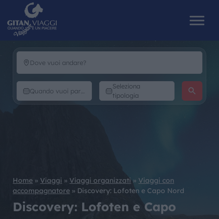
HOME
Seleziona
tipologia
CHI SIAMO
I NOSTRI VIAGGI
CATALOGHI
Home
»
Viaggi
»
Viaggi organizzati
»
Viaggi con
IL MONDO GITAN
accompagnatore
»
Discovery: Lofoten e Capo Nord
Discovery: Lofoten e Capo
CONTATTI