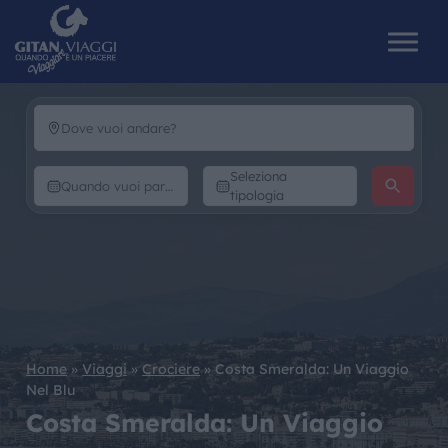
HOME
Seleziona
tipologia
CHI SIAMO
I NOSTRI VIAGGI
CATALOGHI
Home
»
Viaggi
»
Crociere
»
Costa Smeralda: Un Viaggio
IL MONDO GITAN
Nel Blu
Costa Smeralda: Un Viaggio
CONTATTI