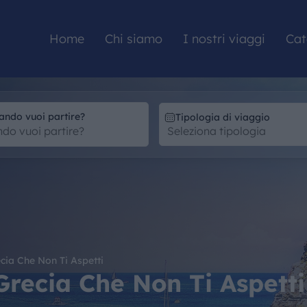
Home
Chi siamo
I nostri viaggi
Cat
ando vuoi partire?
Tipologia di viaggio
HOME
CHI SIAMO
I NOSTRI VIAGGI
cia Che Non Ti Aspetti
CATALOGHI
Grecia Che Non Ti Aspetti