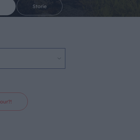
Storie
our?!