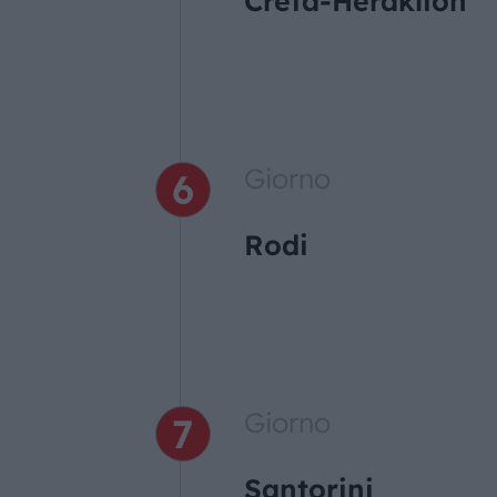
Creta-Heraklion
Giorno
Rodi
Giorno
Santorini