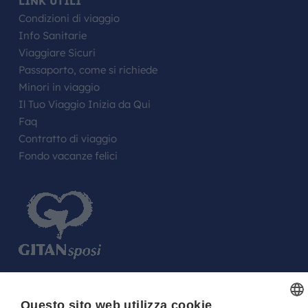
LINK UTILI
Condizioni di viaggio
Info Sanitarie
Viaggiare Sicuri
Passaporto, come si richiede
Minori in viaggio
Il Tuo Viaggio Inizia da Qui
Faq
Contratto di viaggio
Fondo vacanze felici
FARE UN REGALO AGLI SPOSI O A UN
Questo sito web utilizza cookie