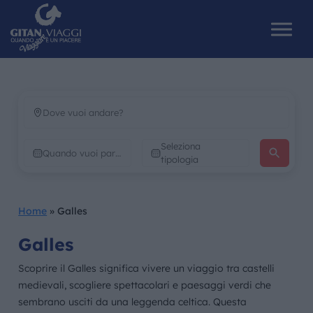
HOME
Seleziona
CHI SIAMO
tipologia
I NOSTRI VIAGGI
Home
»
Galles
CATALOGHI
Galles
IL MONDO GITAN
Scoprire il Galles significa vivere un viaggio tra castelli
medievali, scogliere spettacolari e paesaggi verdi che
CONTATTI
sembrano usciti da una leggenda celtica. Questa