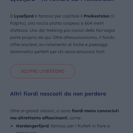
Il
Lysefjord
è famoso per ospitare il
Preikestolen
(il
Pulpito), una roccia piatta sospesa a 604 metri
d’altezza. Uno dei trekking più iconici della Norvegia
parte proprio da qui. Oltre all’escursionismo, il fiordo
offre crociere, avvistamento di foche e paesaggi
drammatici perfetti per chi cerca emozioni forti.
SCOPRI LYSEFJORD
Altri fiordi nascosti da non perdere
Oltre ai grandi classici, ci sono
fiordi meno conosciuti
ma altrettanto affascinanti
, come:
Hardangerfjord
: famoso per i frutteti in fiore a
primavera.