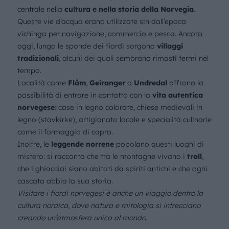
centrale nella
cultura e nella storia della Norvegia
.
Queste vie d’acqua erano utilizzate sin dall’epoca
vichinga per navigazione, commercio e pesca. Ancora
oggi, lungo le sponde dei fiordi sorgono
villaggi
tradizionali
, alcuni dei quali sembrano rimasti fermi nel
tempo.
Località come
Flåm
,
Geiranger
o
Undredal
offrono la
possibilità di entrare in contatto con la
vita autentica
norvegese
: case in legno colorate, chiese medievali in
legno (stavkirke), artigianato locale e specialità culinarie
come il formaggio di capra.
Inoltre, le
leggende norrene
popolano questi luoghi di
mistero: si racconta che tra le montagne vivano i
troll
,
che i ghiacciai siano abitati da spiriti antichi e che ogni
cascata abbia la sua storia.
Visitare i fiordi norvegesi è anche un viaggio dentro la
cultura nordica, dove natura e mitologia si intrecciano
creando un’atmosfera unica al mondo.