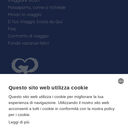
Viaggiare Sicuri
Passaporto, come si richiede
Minori in viaggio
Il Tuo Viaggio Inizia da Qui
Faq
Contratto di viaggio
Fondo vacanze felici
Questo sito web utilizza cookie
Questo sito web utilizza i cookie per migliorare la tua
ITALIAN
FARE UN REGALO AGLI SPOSI O A UN
esperienza di navigazione. Utilizzando il nostro sito web
ITALIAN
FESTEGGIATO?
acconsenti a tutti i cookie in conformità con la nostra policy
per i cookie.
La tua Lista in Viaggio…
Leggi di più