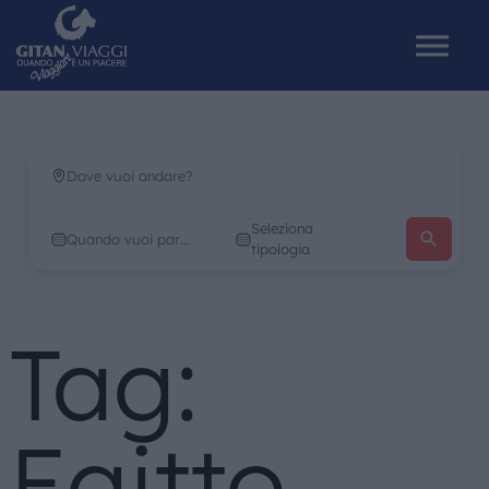
HOME
Seleziona
CHI SIAMO
tipologia
I NOSTRI VIAGGI
Tag:
CATALOGHI
IL MONDO GITAN
Egitto
CONTATTI