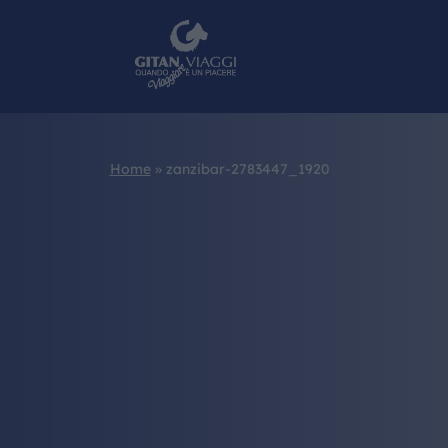
Home
»
zanzibar-2783447_1920