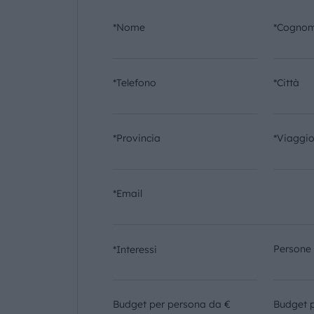
*Nome
*Cogno
*Telefono
*Città
*Provincia
*Viaggi
*Email
Persone
*Interessi
Budget per persona da €
Budget 