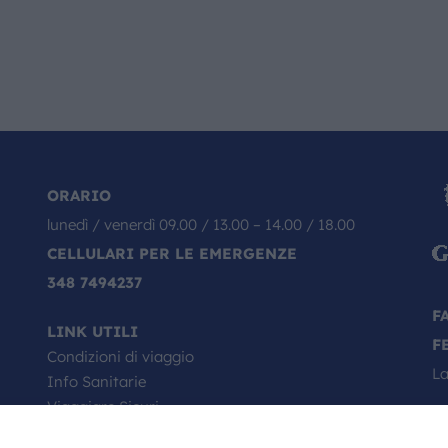
ORARIO
lunedì / venerdì 09.00 / 13.00 – 14.00 / 18.00
CELLULARI PER LE EMERGENZE
348 7494237
F
LINK UTILI
F
Condizioni di viaggio
La
Info Sanitarie
Viaggiare Sicuri
Passaporto, come si richiede