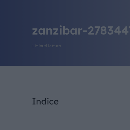
zanzibar-27834
1 Minuti lettura
Indice