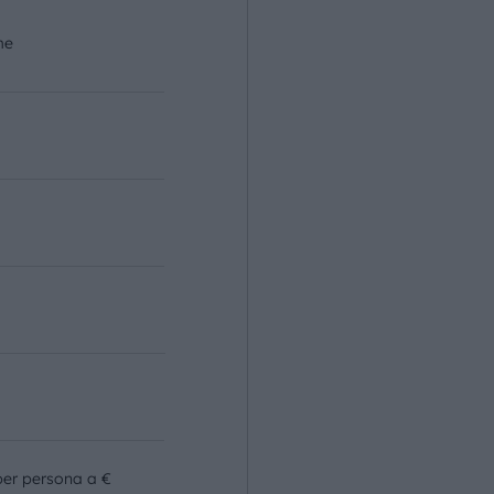
me
o
per persona a €