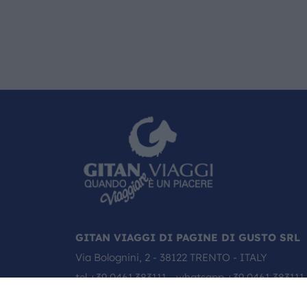
GITAN VIAGGI DI PAGINE DI GUSTO SRL
Via Bolognini, 2 - 38122 TRENTO - ITALY
tel
+39 0461.383111
- whatsapp
+39 0461 383111
email:
info@gitanviaggi.it