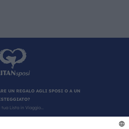
ARE UN REGALO AGLI SPOSI O A UN
ESTEGGIATO?
 tua Lista in Viaggio…