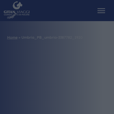
Home
»
Umbria_PB_umbria-3387782_1920
HOME
CHI SIAMO
I NOSTRI VIAGGI
CATALOGHI
IL MONDO GITAN
CONTATTI