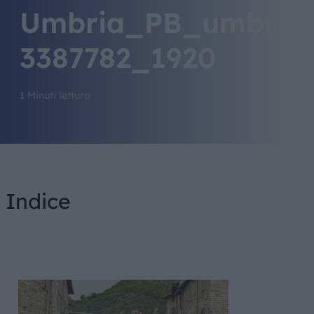
Umbria_PB_umbria
3387782_1920
1 Minuti lettura
Indice