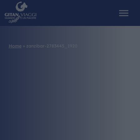
Home
»
zanzibar-2783445_1920
HOME
CHI SIAMO
I NOSTRI VIAGGI
CATALOGHI
IL MONDO GITAN
CONTATTI