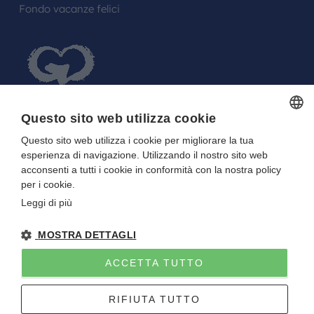
Fondo vacanze felici
Questo sito web utilizza cookie
Questo sito web utilizza i cookie per migliorare la tua
ITALIAN
FARE UN REGALO AGLI SPOSI O A UN
esperienza di navigazione. Utilizzando il nostro sito web
ITALIAN
FESTEGGIATO?
acconsenti a tutti i cookie in conformità con la nostra policy
per i cookie.
La tua Lista in Viaggio…
Leggi di più
MOSTRA DETTAGLI
ACCETTA TUTTO
Gitan viaggi
NOTE LEGALI
-
PRIVACY
- DIRETTIVA UE 2015/2032
RIFIUTA TUTTO
P.I. E C.F. 01922670227 - CAPITALE SOCIALE I.V. 10.000 EURO
Sito creato da
Etinet