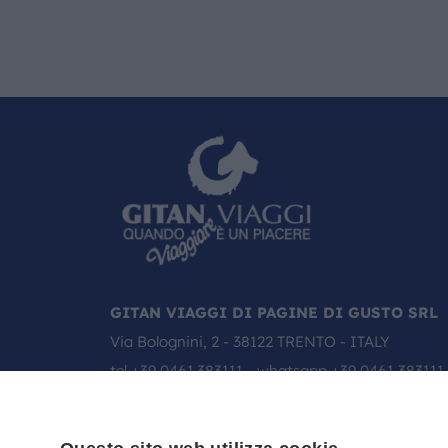
GITAN VIAGGI DI PAGINE DI GUSTO SRL
Via Bolognini, 2 - 38122 TRENTO - ITALY
tel
+39 0461.383111
- whatsapp
+39 0461 383111
email:
info@gitanviaggi.it