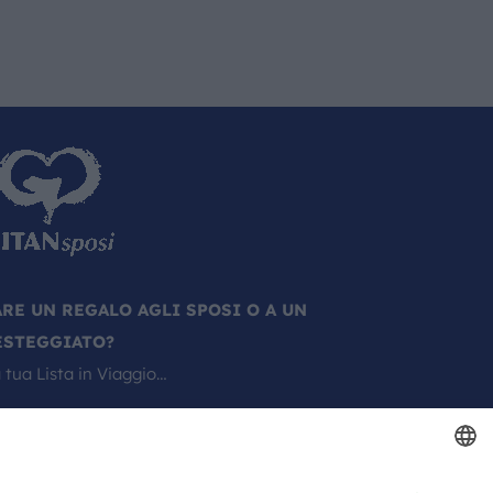
ARE UN REGALO AGLI SPOSI O A UN
ESTEGGIATO?
 tua Lista in Viaggio…