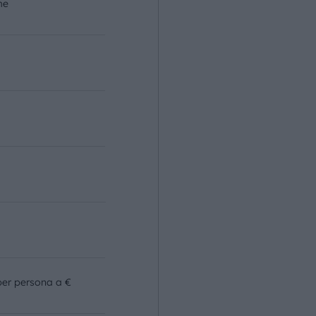
me
o
per persona a €