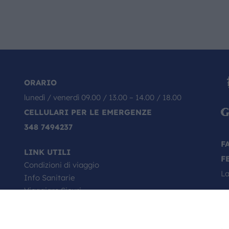
ORARIO
lunedì / venerdì 09.00 / 13.00 – 14.00 / 18.00
CELLULARI PER LE EMERGENZE
348 7494237
F
LINK UTILI
F
Condizioni di viaggio
La
Info Sanitarie
Viaggiare Sicuri
Passaporto, come si richiede
Minori in viaggio
Il Tuo Viaggio Inizia da Qui