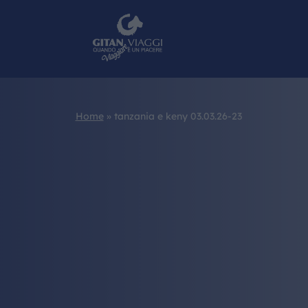
Home
»
tanzania e keny 03.03.26-23