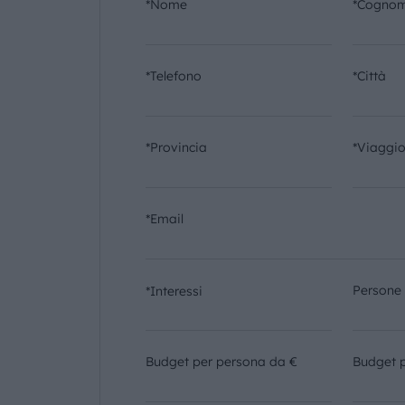
*Nome
*Cogno
*Telefono
*Città
*Provincia
*Viaggi
*Email
Persone
*Interessi
Budget per persona da €
Budget 