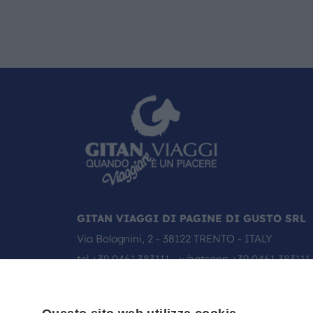
GITAN VIAGGI DI PAGINE DI GUSTO SRL
Via Bolognini, 2 - 38122 TRENTO - ITALY
tel
+39 0461.383111
- whatsapp
+39 0461 383111
email:
info@gitanviaggi.it