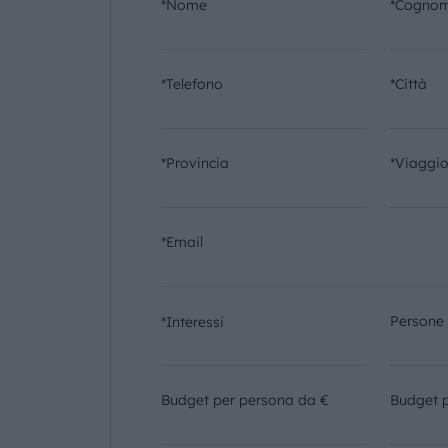
*Nome
*Cogno
*Telefono
*Città
*Provincia
*Viaggi
*Email
Persone
*Interessi
Budget per persona da €
Budget 