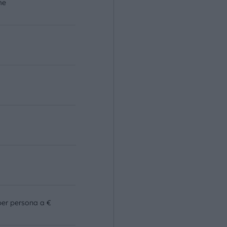
me
o
per persona a €