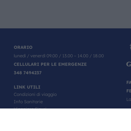
ORARIO
lunedì / venerdì 09.00 / 13.00 – 14.00 / 18.00
CELLULARI PER LE EMERGENZE
348 7494237
F
LINK UTILI
F
Condizioni di viaggio
La
Info Sanitarie
Viaggiare Sicuri
Passaporto, come si richiede
Minori in viaggio
Il Tuo Viaggio Inizia da Qui