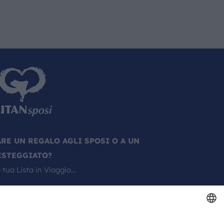
ARE UN REGALO AGLI SPOSI O A UN
ESTEGGIATO?
 tua Lista in Viaggio…