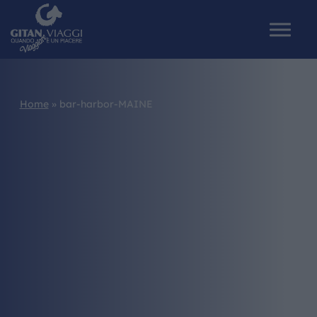
Home
»
bar-harbor-MAINE
HOME
CHI SIAMO
I NOSTRI VIAGGI
CATALOGHI
IL MONDO GITAN
CONTATTI