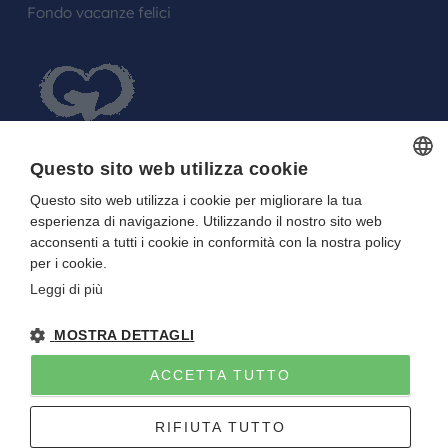
Fondo vacanze felici
Questo sito web utilizza cookie
Questo sito web utilizza i cookie per migliorare la tua
ITALIAN
FARE UN REGALO AGLI SPOSI O A UN
esperienza di navigazione. Utilizzando il nostro sito web
ITALIAN
FESTEGGIATO?
acconsenti a tutti i cookie in conformità con la nostra policy
per i cookie.
La tua Lista in Viaggio…
Leggi di più
MOSTRA DETTAGLI
ACCETTA TUTTO
Gitan viaggi
NOTE LEGALI
-
PRIVACY
- DIRETTIVA UE 2015/2032
RIFIUTA TUTTO
P.I. E C.F. 01922670227 - CAPITALE SOCIALE I.V. 10.000 EURO
Sito creato da
Etinet