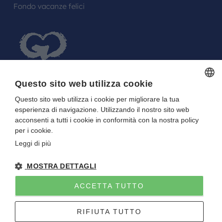
Fondo vacanze felici
Questo sito web utilizza cookie
Questo sito web utilizza i cookie per migliorare la tua
ITALIAN
FARE UN REGALO AGLI SPOSI O A UN
esperienza di navigazione. Utilizzando il nostro sito web
ITALIAN
FESTEGGIATO?
acconsenti a tutti i cookie in conformità con la nostra policy
per i cookie.
La tua Lista in Viaggio…
Leggi di più
MOSTRA DETTAGLI
ACCETTA TUTTO
Gitan viaggi
NOTE LEGALI
-
PRIVACY
- DIRETTIVA UE 2015/2032
RIFIUTA TUTTO
P.I. E C.F. 01922670227 - CAPITALE SOCIALE I.V. 10.000 EURO
Sito creato da
Etinet