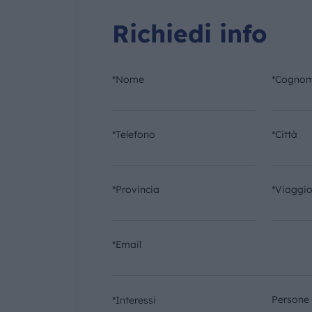
Richiedi info
*Nome
*Cogno
*Telefono
*Città
*Provincia
*Viaggi
*Email
Persone
*Interessi