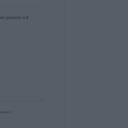
per persona a €
onali e l’