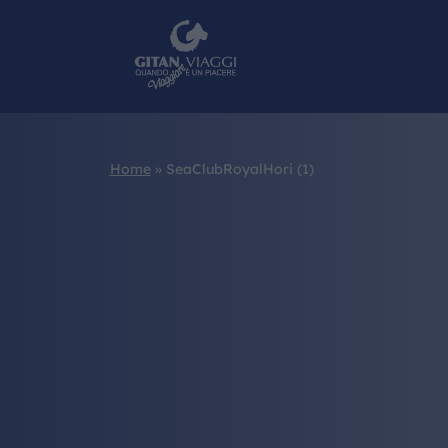
Home
»
SeaClubRoyalHori (1)