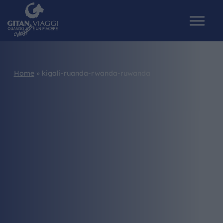
Home
»
kigali-ruanda-rwanda-ruwanda
HOME
CHI SIAMO
I NOSTRI VIAGGI
CATALOGHI
IL MONDO GITAN
CONTATTI