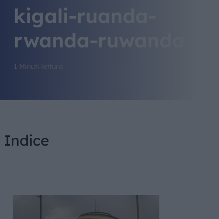
kigali-ruanda-
rwanda-ruwanda
1 Minuti lettura
Indice