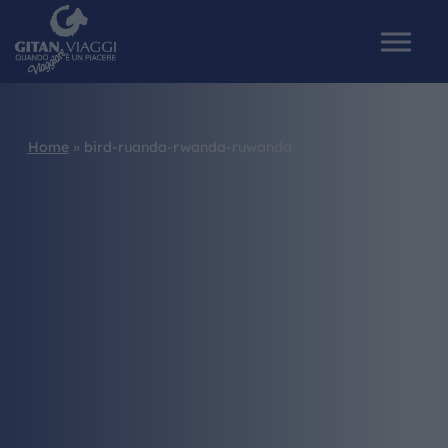
Home
»
bird-ruanda-rwanda-ruwanda
HOME
CHI SIAMO
I NOSTRI VIAGGI
CATALOGHI
IL MONDO GITAN
CONTATTI