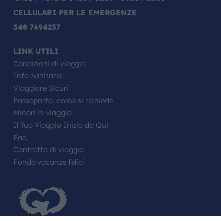
CELLULARI PER LE EMERGENZE
348 7494237
LINK UTILI
Condizioni di viaggio
Info Sanitarie
Viaggiare Sicuri
Passaporto, come si richiede
Minori in viaggio
Il Tuo Viaggio Inizia da Qui
Faq
Contratto di viaggio
Fondo vacanze felici