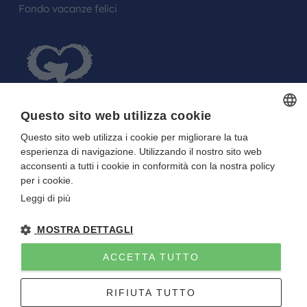
Fondo vacanze felici
Questo sito web utilizza cookie
Questo sito web utilizza i cookie per migliorare la tua
ITALIAN
FARE UN REGALO AGLI SPOSI O A UN
esperienza di navigazione. Utilizzando il nostro sito web
ITALIAN
FESTEGGIATO?
acconsenti a tutti i cookie in conformità con la nostra policy
per i cookie.
La tua Lista in Viaggio…
Leggi di più
MOSTRA DETTAGLI
ACCETTA TUTTO
Gitan viaggi
NOTE LEGALI
-
PRIVACY
- DIRETTIVA UE 2015/2032
RIFIUTA TUTTO
P.I. E C.F. 01922670227 - CAPITALE SOCIALE I.V. 10.000 EURO
Sito creato da
Etinet