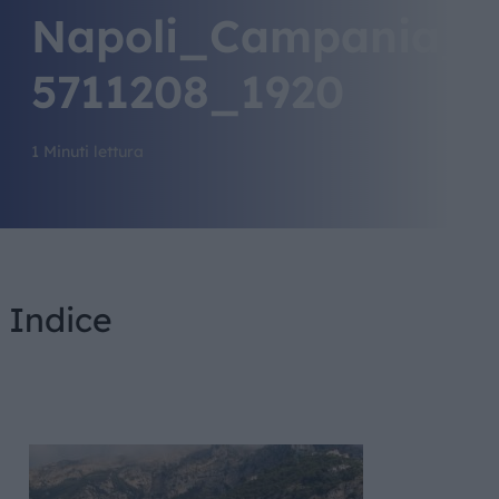
Napoli_Campania_P
5711208_1920
1 Minuti lettura
Indice