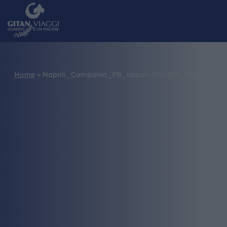
Home
»
Napoli_Campania_PB_napoli-5711208_1920
HOME
CHI SIAMO
I NOSTRI VIAGGI
CATALOGHI
IL MONDO GITAN
CONTATTI