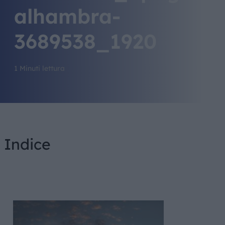
alhambra-
3689538_1920
1 Minuti lettura
Indice