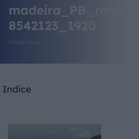
madeira_PB_road-
8542123_1920
1 Minuti lettura
Indice