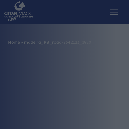
Home
»
madeira_PB_road-8542123_1920
HOME
CHI SIAMO
I NOSTRI VIAGGI
CATALOGHI
IL MONDO GITAN
CONTATTI