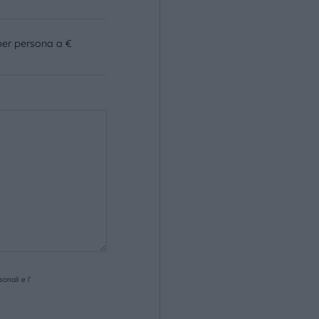
per persona a €
onali e l’