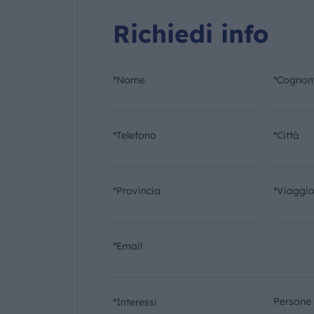
Richiedi info
*Nome
*Cogno
*Telefono
*Città
*Provincia
*Viaggi
*Email
Persone
*Interessi