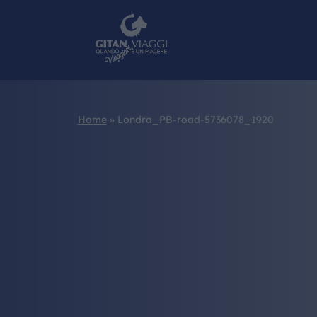
Home
»
Londra_PB-road-5736078_1920