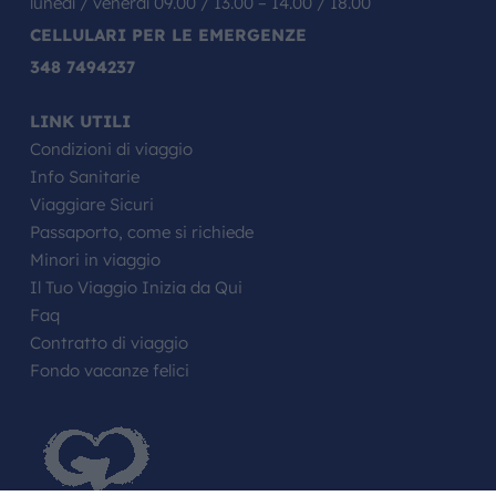
lunedì / venerdì 09.00 / 13.00 – 14.00 / 18.00
CELLULARI PER LE EMERGENZE
348 7494237
LINK UTILI
Condizioni di viaggio
Info Sanitarie
Viaggiare Sicuri
Passaporto, come si richiede
Minori in viaggio
Il Tuo Viaggio Inizia da Qui
Faq
Contratto di viaggio
Fondo vacanze felici