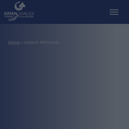
Home
»
ireland-49Irlanda
HOME
CHI SIAMO
I NOSTRI VIAGGI
CATALOGHI
IL MONDO GITAN
CONTATTI