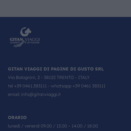
massaggio o provate le proprietà curative dei
fanghi minerali sulla pelle. Rientro per Amman
, cena e pernottamento.
8° GIORNO: AMMAN – rientro
Prima colazione in hotel. In giornata
trasferimento in aeroporto e partenza per
l’Italia. Arrivo a Bergamo e trasferimento ai
luoghi di origine.
GITAN VIAGGI DI PAGINE DI GUSTO SRL
Via Bolognini, 2 - 38122 TRENTO - ITALY
tel
+39 0461.383111
- whatsapp
+39 0461 383111
email:
info@gitanviaggi.it
ORARIO
lunedì / venerdì 09.00 / 13.00 – 14.00 / 18.00