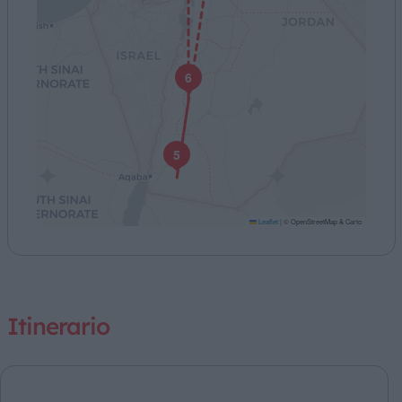
6
5
Leaflet
|
© OpenStreetMap & Carto
Itinerario