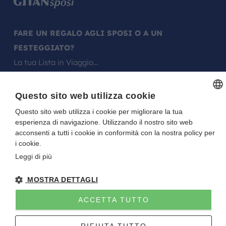
FARE UN REGALO AGLI SPOSI O A UN
FESTEGGIATO?
La tua Lista in Viaggio…
Questo sito web utilizza cookie
Questo sito web utilizza i cookie per migliorare la tua
ITALIAN
esperienza di navigazione. Utilizzando il nostro sito web
ITALIAN
Gitan viaggi
NOTE LEGALI
-
PRIVACY
- DIRETTIVA UE 2015/2032
acconsenti a tutti i cookie in conformità con la nostra policy per
P.I. E C.F. 01922670227 - CAPITALE SOCIALE I.V. 10.000 EURO
i cookie.
Sito creato da
Etinet
Leggi di più
MOSTRA DETTAGLI
ACCETTA TUTTO