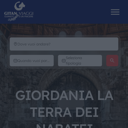
HOME
Seleziona
CHI SIAMO
tipologia
I NOSTRI VIAGGI
GIORDANIA LA
CATALOGHI
TERRA DEI
IL MONDO GITAN
CONTATTI