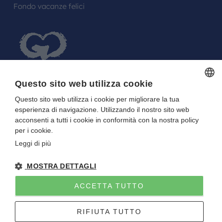
Fondo vacanze felici
Questo sito web utilizza cookie
Questo sito web utilizza i cookie per migliorare la tua
ITALIAN
FARE UN REGALO AGLI SPOSI O A UN
esperienza di navigazione. Utilizzando il nostro sito web
ITALIAN
FESTEGGIATO?
acconsenti a tutti i cookie in conformità con la nostra policy
per i cookie.
La tua Lista in Viaggio…
Leggi di più
MOSTRA DETTAGLI
ACCETTA TUTTO
Gitan viaggi
NOTE LEGALI
-
PRIVACY
- DIRETTIVA UE 2015/2032
RIFIUTA TUTTO
P.I. E C.F. 01922670227 - CAPITALE SOCIALE I.V. 10.000 EURO
Sito creato da
Etinet