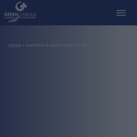
Home
»
australia e nuova zelanda-10
HOME
CHI SIAMO
I NOSTRI VIAGGI
CATALOGHI
IL MONDO GITAN
CONTATTI