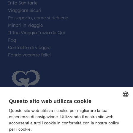
Info Sanitarie
Viaggiare Sicuri
Passaporto, come si richiede
Minori in viaggio
Il Tuo Viaggio Inizia da Qui
Faq
Contratto di viaggio
Fondo vacanze felici
Questo sito web utilizza cookie
Questo sito web utilizza i cookie per migliorare la tua
ITALIAN
FARE UN REGALO AGLI SPOSI O A UN
esperienza di navigazione. Utilizzando il nostro sito web
ITALIAN
FESTEGGIATO?
acconsenti a tutti i cookie in conformità con la nostra policy
per i cookie.
La tua Lista in Viaggio…