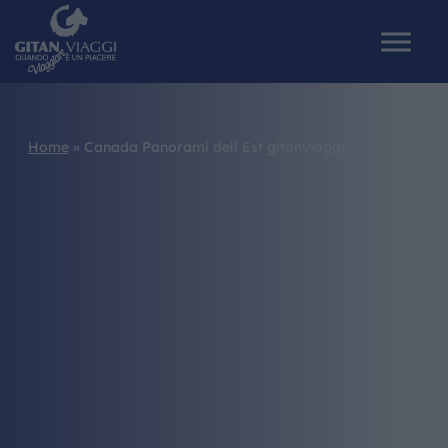
Home
»
Canada Panorami dell Est gitanviaggi
HOME
CHI SIAMO
I NOSTRI VIAGGI
CATALOGHI
IL MONDO GITAN
CONTATTI