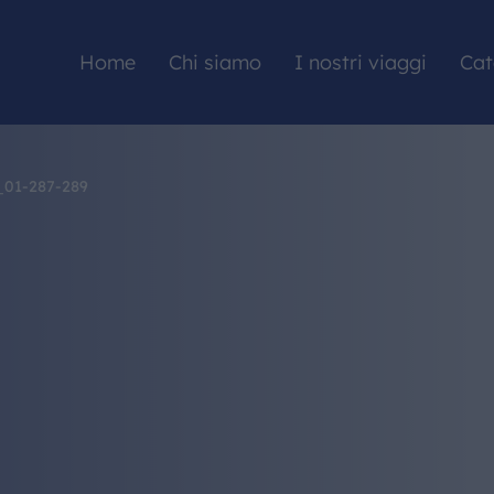
Home
Chi siamo
I nostri viaggi
Cat
01-287-289
HOME
CHI SIAMO
I NOSTRI VIAGGI
CATALOGHI