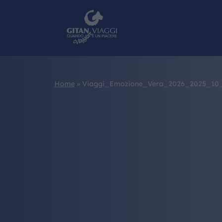
Home
»
Viaggi_Emozione_Vera_2026_2025_10_