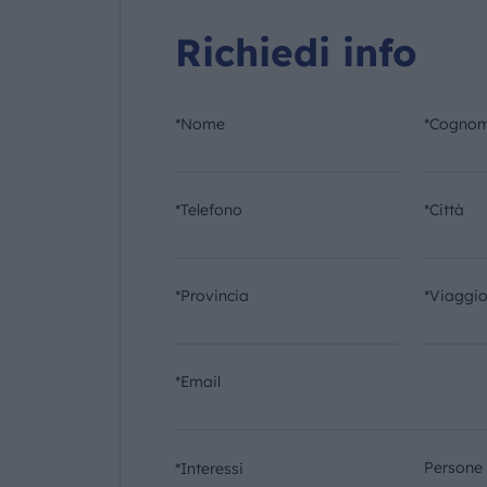
Richiedi info
*Nome
*Cogno
*Telefono
*Città
*Provincia
*Viaggi
*Email
Persone
*Interessi