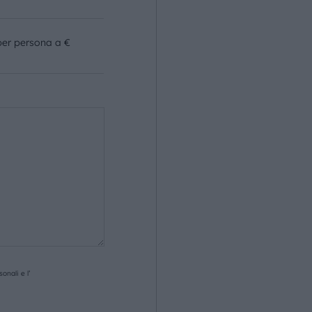
per persona a €
onali e l’