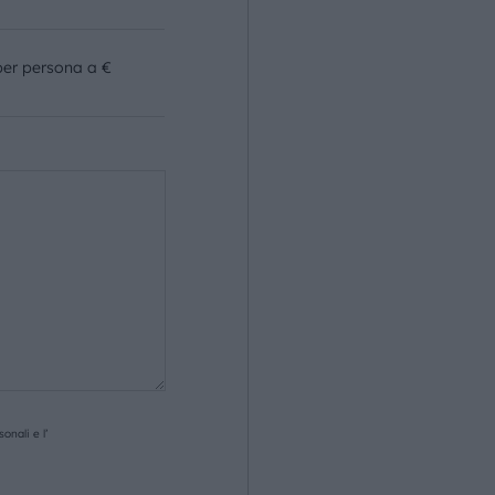
per persona a €
onali e l’