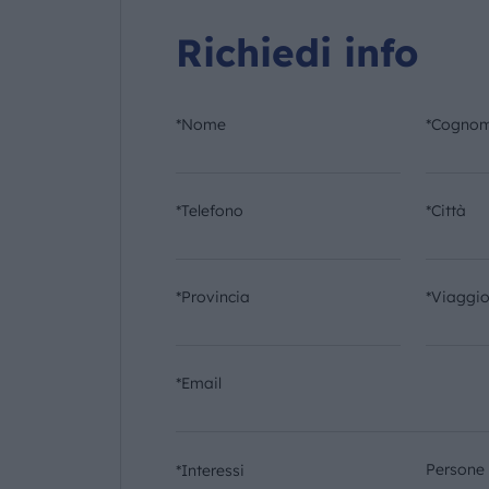
Richiedi info
*Nome
*Cogno
*Telefono
*Città
*Provincia
*Viaggi
*Email
Persone
*Interessi