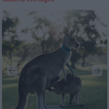
varietà di specie animali: canguri wallabies,
echidna, leoni marini e koala. Pranzo a picnic.
4° giorno • KANGAROO
ISLAND/ADELAIDE
Volo per Adelaide e sistemazione all’hotel.
Giornata a disposizione per scoprire la città.
5° giorno • ADELAIDE/MELBOURNE
Volo per Melbourne e sistemazione in hotel.
6°/7° giorno • MELBOURNE: city & Great
Ocean RD
Giro orientativo di Melbourne. Mattinata
dedicata alla visita del centro città con le sue
principali attrazioni turistiche. Il 7° giorno,
lungo il percorso avrete l’occasione di
ammirare Torquay, Lorne e Apollo Bay, Otway
N.P. fino giungere ai “Dodici Apostoli” e