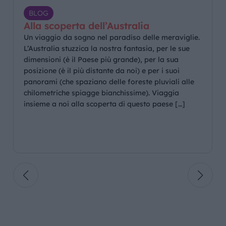
di linea con uno o due scali tecnici a seconda
BLOG
della compagnia. Il 20° giorno, arrivo in
Alla scoperta dell’Australia
giornata.
Un viaggio da sogno nel paradiso delle meraviglie.
L’Australia stuzzica la nostra fantasia, per le sue
dimensioni (è il Paese più grande), per la sua
posizione (è il più distante da noi) e per i suoi
panorami (che spaziano delle foreste pluviali alle
chilometriche spiagge bianchissime). Viaggia
insieme a noi alla scoperta di questo paese […]