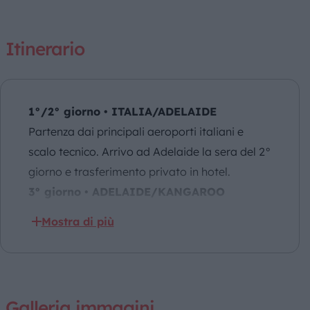
Itinerario
1°/2° giorno • ITALIA/ADELAIDE
Partenza dai principali aeroporti italiani e
scalo tecnico. Arrivo ad Adelaide la sera del 2°
giorno e trasferimento privato in hotel.
3° giorno • ADELAIDE/KANGAROO
ISLAND
Mostra di più
Volo per Kangaroo Island. Dall’aeroporto
partenza del tour d’intera giornata con veicolo
4wd. Kangaroo Isl conserva un ecosistema
unico nel suo genere, abitata da una grande e
Galleria immagini