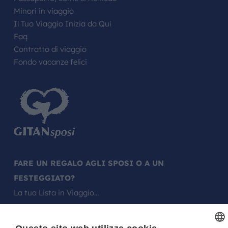
Minori in viaggio
Il Tuo Viaggio Inizia da Qui
Faq
Contratto di viaggio
Fondo vacanze felici
FARE UN REGALO AGLI SPOSI O A UN
FESTEGGIATO?
La tua Lista in Viaggio…