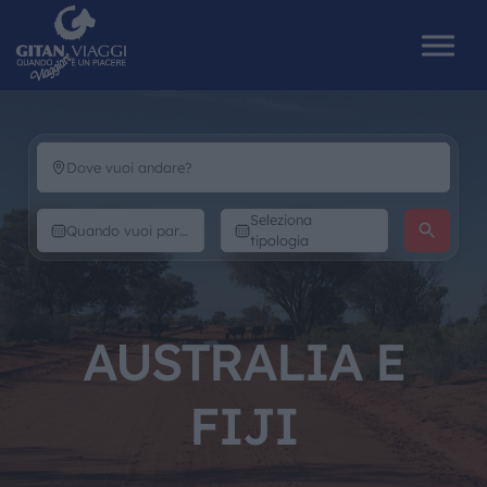
HOME
Seleziona
CHI SIAMO
tipologia
I NOSTRI VIAGGI
AUSTRALIA E
CATALOGHI
FIJI
IL MONDO GITAN
CONTATTI