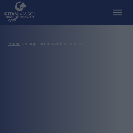
Home
»
viaggi-arganizzati-a-londra
HOME
CHI SIAMO
I NOSTRI VIAGGI
CATALOGHI
IL MONDO GITAN
CONTATTI