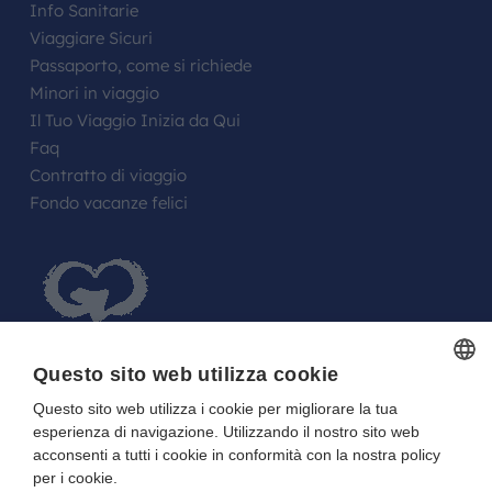
Info Sanitarie
Viaggiare Sicuri
Passaporto, come si richiede
Minori in viaggio
Il Tuo Viaggio Inizia da Qui
Faq
Contratto di viaggio
Fondo vacanze felici
Questo sito web utilizza cookie
Questo sito web utilizza i cookie per migliorare la tua
ITALIAN
FARE UN REGALO AGLI SPOSI O A UN
esperienza di navigazione. Utilizzando il nostro sito web
ITALIAN
FESTEGGIATO?
acconsenti a tutti i cookie in conformità con la nostra policy
per i cookie.
La tua Lista in Viaggio…