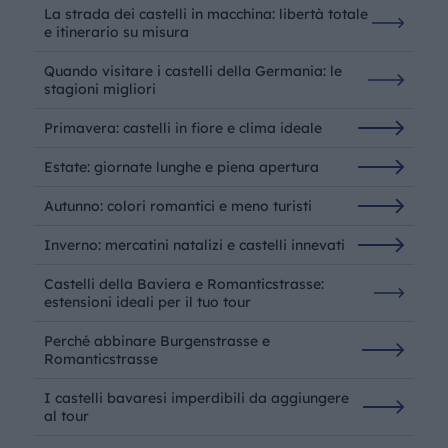
La strada dei castelli in macchina: libertà totale
e itinerario su misura
Quando visitare i castelli della Germania: le
stagioni migliori
Primavera: castelli in fiore e clima ideale
Estate: giornate lunghe e piena apertura
Autunno: colori romantici e meno turisti
Inverno: mercatini natalizi e castelli innevati
Castelli della Baviera e Romanticstrasse:
estensioni ideali per il tuo tour
Perché abbinare Burgenstrasse e
Romanticstrasse
I castelli bavaresi imperdibili da aggiungere
al tour