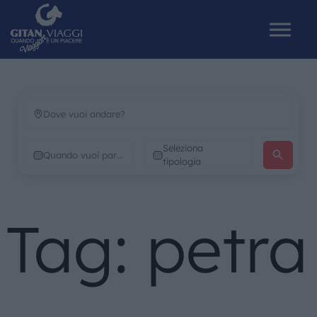
HOME
Seleziona
CHI SIAMO
tipologia
I NOSTRI VIAGGI
Tag: petra
CATALOGHI
IL MONDO GITAN
CONTATTI