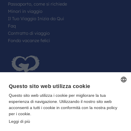
Passaporto, come si richiede
Minori in viaggio
Il Tuo Viaggio Inizia da Qui
Faq
Contratto di viaggio
Fondo vacanze felici
Questo sito web utilizza cookie
Questo sito web utilizza i cookie per migliorare la tua
ITALIAN
FARE UN REGALO AGLI SPOSI O A UN
esperienza di navigazione. Utilizzando il nostro sito web
ITALIAN
FESTEGGIATO?
acconsenti a tutti i cookie in conformità con la nostra policy
per i cookie.
La tua Lista in Viaggio…
Leggi di più