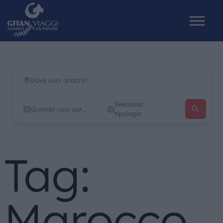
HOME
Seleziona
CHI SIAMO
tipologia
I NOSTRI VIAGGI
Tag:
CATALOGHI
IL MONDO GITAN
Marocco
CONTATTI