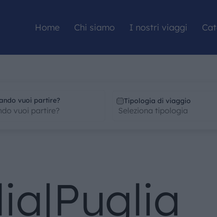
Home
Chi siamo
I nostri viaggi
Cat
HOME
ando vuoi partire?
Tipologia di viaggio
CHI SIAMO
I NOSTRI VIAGGI
lia|Puglia
CATALOGHI