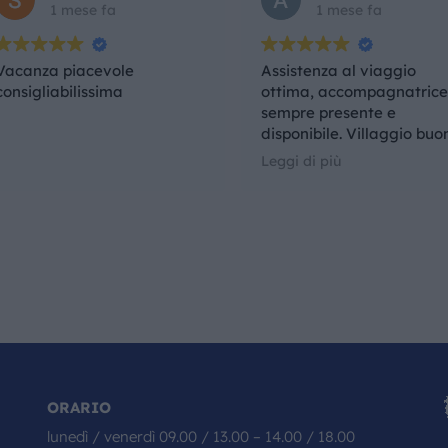
1 mese fa
1 mese fa
Vacanza piacevole
Assistenza al viaggio
consigliabilissima
ottima, accompagnatric
sempre presente e
disponibile. Villaggio buo
peccato la qualità del cib
Leggi di più
Nel complesso un'esperie
che rifarei anche con la
medesima agenzia.
ORARIO
lunedì / venerdì 09.00 / 13.00 – 14.00 / 18.00