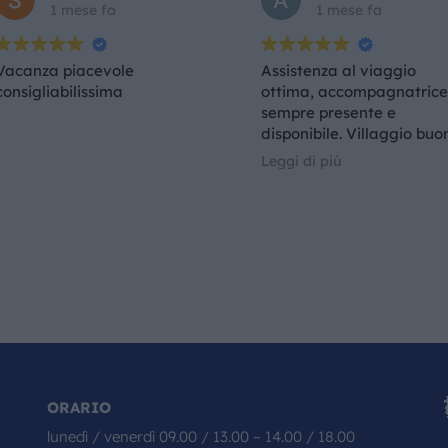
1 mese fa
1 mese fa
Vacanza piacevole
Assistenza al viaggio
consigliabilissima
ottima, accompagnatric
sempre presente e
disponibile. Villaggio buo
peccato la qualità del cib
Leggi di più
Nel complesso un'esperie
che rifarei anche con la
medesima agenzia.
ORARIO
lunedì / venerdì 09.00 / 13.00 – 14.00 / 18.00