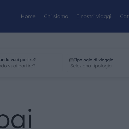
Home
Chi siamo
I nostri viaggi
Cat
HOME
ando vuoi partire?
Tipologia di viaggio
CHI SIAMO
I NOSTRI VIAGGI
bai
CATALOGHI