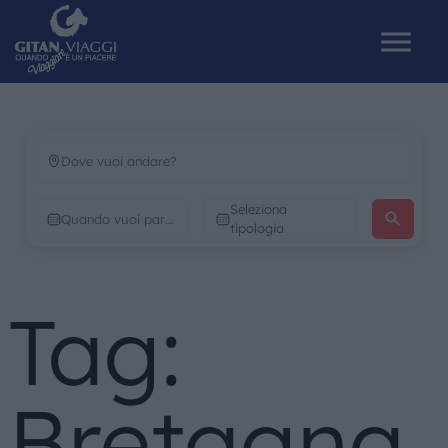
HOME
Seleziona
CHI SIAMO
tipologia
I NOSTRI VIAGGI
Tag:
CATALOGHI
IL MONDO GITAN
Bretagna
CONTATTI