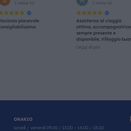
1 mese fa
1 mese fa
Vacanza piacevole
Assistenza al viaggio
consigliabilissima
ottima, accompagnatric
sempre presente e
disponibile. Villaggio buo
peccato la qualità del cib
Leggi di più
Nel complesso un'esperie
che rifarei anche con la
medesima agenzia.
ORARIO
lunedì / venerdì 09.00 / 13.00 – 14.00 / 18.00