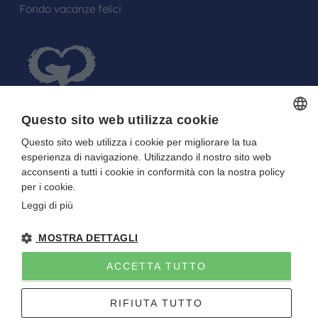
Fondo vacanze felici
Questo sito web utilizza cookie
Questo sito web utilizza i cookie per migliorare la tua
ITALIAN
FARE UN REGALO AGLI SPOSI O A UN
esperienza di navigazione. Utilizzando il nostro sito web
ITALIAN
FESTEGGIATO?
acconsenti a tutti i cookie in conformità con la nostra policy
per i cookie.
La tua Lista in Viaggio…
Leggi di più
MOSTRA DETTAGLI
ACCETTA TUTTO
Gitan viaggi
NOTE LEGALI
-
PRIVACY
- DIRETTIVA UE 2015/2032
RIFIUTA TUTTO
P.I. E C.F. 01922670227 - CAPITALE SOCIALE I.V. 10.000 EURO
Sito creato da
Etinet